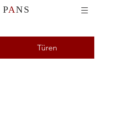
P
A
NS
Türen
WICSTYLE 65 EVO - Verstärkte Tür