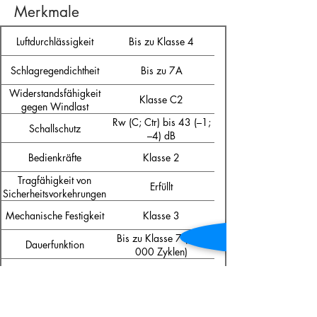
Merkmale
Luftdurchlässigkeit
Bis zu Klasse 4
Schlagregendichtheit
Bis zu 7A
Widerstandsfähigkeit
Klasse C2
gegen Windlast
Rw (C; Ctr) bis 43 (–1;
Schallschutz
–4) dB
Bedienkräfte
Klasse 2
Tragfähigkeit von
Erfüllt
Sicherheitsvorkehrungen
Mechanische Festigkeit
Klasse 3
Bis zu Klasse 7 (500
Dauerfunktion
000 Zyklen)
Stoßfestigkeit
Klasse 1
Differenzklimaverhalten
Bis zu Klasse 2(e) 2(d)