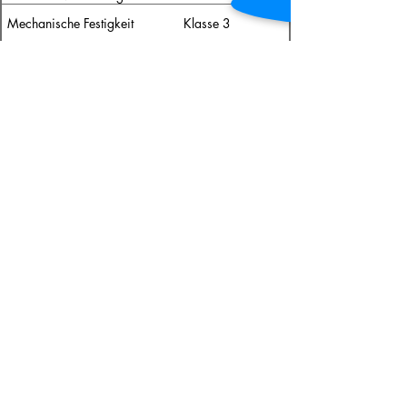
Mechanische Festigkeit
Klasse 3
Bis zu Klasse 8 (1 000
Dauerfunktion
000 Zyklen)
Stoßfestigkeit
Klasse 1
Differenzklimaverhalten
Bis zu Klasse 2(e) 2(d)
RC1N, RC2N, RC2,
Einbruchhemmung
RC3
Durchschusshemmung
Bis zu FB4 NS