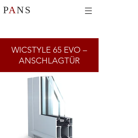
P
A
NS
WICSTYLE 65 EVO –
ANSCHLAGTÜR