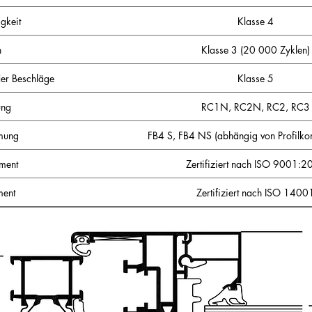
gkeit
Klasse 4
n
Klasse 3 (20 000 Zyklen)
der Beschläge
Klasse 5
ung
RC1N, RC2N, RC2, RC3
mung
FB4 S, FB4 NS (abhängig von Profilko
ment
Zertifiziert nach ISO 9001:
ent
Zertifiziert nach ISO 1400