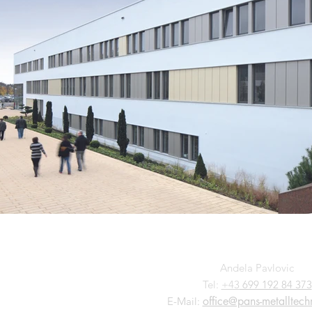
Andela Pavlovic
Tel:
+43
699 192 84 373
office@pans-metalltec
E-Mail: