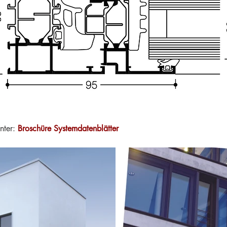
unter:
Broschüre Systemdatenblätter