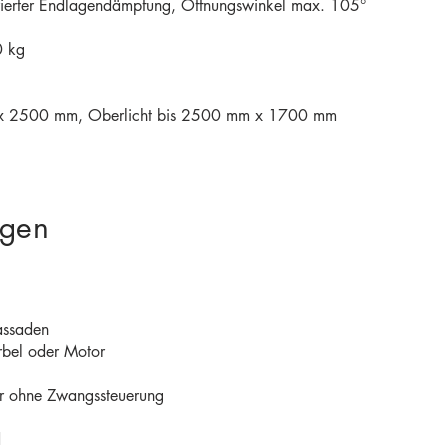
grierter Endlagendämpfung, Öffnungswinkel max. 105°
0 kg
m x 2500 mm, Oberlicht bis 2500 mm x 1700 mm
ngen
assaden
rbel oder Motor
der ohne Zwangssteuerung
d