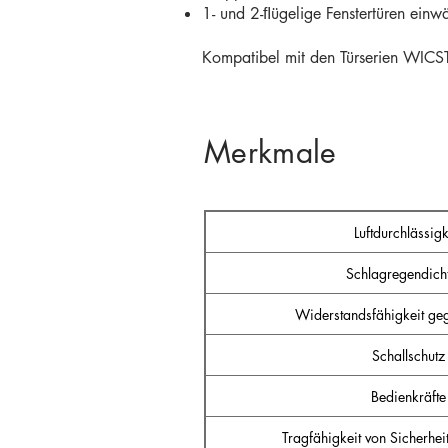
1- und 2-ﬂügelige Fenstertüren einwä
Kompatibel mit den Türserien WI
Merkmale
Luftdurchlässigk
Schlagregendicht
Widerstandsfähigkeit ge
Schallschutz
Bedienkräfte
Tragfähigkeit von Sicherhe