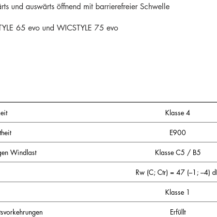
rts und auswärts öffnend mit barrierefreier Schwelle
CSTYLE 65 evo und WICSTYLE 75 evo
eit
Klasse 4
heit
E900
gen Windlast
Klasse C5 / B5
Rw (C; Ctr) = 47 (–1; –4) d
Klasse 1
itsvorkehrungen
Erfüllt