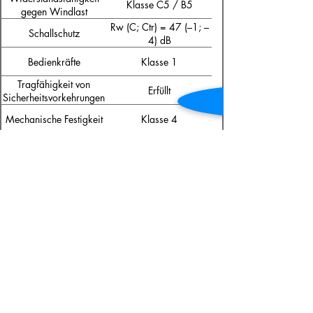
Klasse C5 / B5
gegen Windlast
Rw (C; Ctr) = 47 (–1; –
Schallschutz
4) dB
Bedienkräfte
Klasse 1
Tragfähigkeit von
Erfüllt
Sicherheitsvorkehrungen
Mechanische Festigkeit
Klasse 4
Klasse 3 (20 000
Dauerfunktion
Zyklen)
Korrosionsbeständigkeit
Klasse 5
der Beschläge
RC1N, RC2N, RC2,
Einbruchhemmung
RC3
FB4 S, FB4 NS
Durchschusshemmung
(abhängig von
Profilkombinationen)
Zertifiziert nach ISO
Qualitätsmanagement
9001:2008
Zertifiziert nach ISO
Umweltmanagement
14001