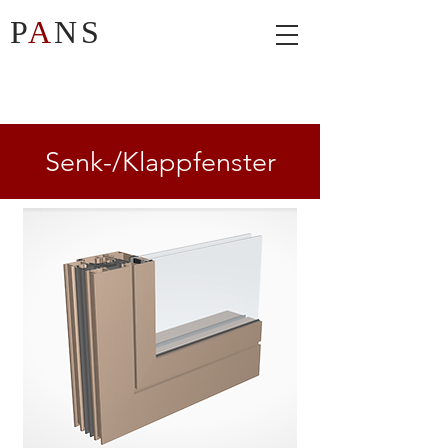
P
A
NS
Senk-/Klappfenster